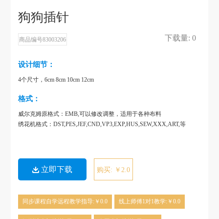
狗狗插针
下载量: 0
商品编号83003206
设计细节：
4个尺寸，6cm 8cm 10cm 12cm
格式：
威尔克姆原格式：EMB,可以修改调整，适用于各种布料
绣花机格式：DST,PES,JEF,CND,VP3,EXP,HUS,SEW,XXX,ART,等
立即下载
购买: ￥2.0
同步课程自学远程教学指导:￥0.0
线上师傅1对1教学:￥0.0