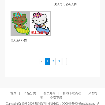
鬼灭之刃动画人物
美人鱼kitty猫
‹
1
2
3
›
|
|
|
|
首页
产品分类
会员介绍
自助下载流程
来图打
|
版
免费下载
Copyright(C) 1998-2026 51刺绣网 | 投诉电话：QQ694058666 微信digitizing
沪