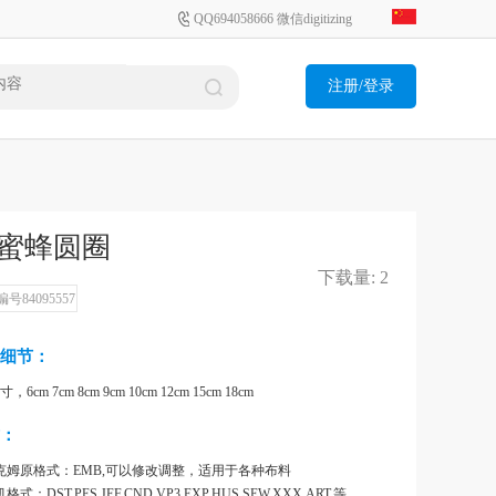
QQ694058666 微信digitizing
注册/登录
蜜蜂圆圈
下载量: 2
号84095557
细节：
，6cm 7cm 8cm 9cm 10cm 12cm 15cm 18cm
：
克姆原格式：EMB,可以修改调整，适用于各种布料
式：DST,PES,JEF,CND,VP3,EXP,HUS,SEW,XXX,ART,等