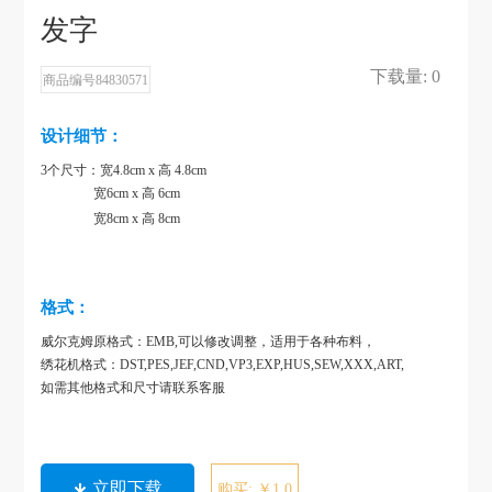
发字
下载量: 0
商品编号84830571
设计细节：
3个
尺寸：
宽4.8cm x 高 4.8cm
宽6cm x 高 6cm
宽8cm x 高 8cm
格式：
威尔克姆原格式：EMB,可以修改调整，适用于各种布料，
绣花机格式：DST,PES,JEF,CND,VP3,EXP,HUS,SEW,XXX,ART,
如需其他格式和尺寸请联系客服
立即下载
购买: ￥1.0