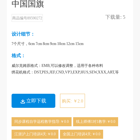
中国国旗
下载量: 5
商品编号89590272
设计细节：
7个尺寸，6cm 7cm 8cm 9cm 10cm 12cm 15cm
格式：
威尔克姆原格式：EMB,可以修改调整，适用于各种布料
绣花机格式：DST,PES,JEF,CND,VP3,EXP,HUS,SEW,XXX,ART,等
立即下载
购买: ￥2.0
同步课程自学远程教学指导:￥0.0
线上师傅1对1教学:￥0.0
江浙沪上门培训4天:￥0.0
全国上门培训4天:￥0.0