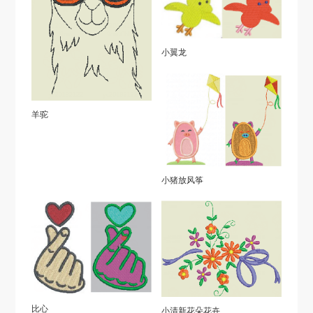
小翼龙
羊驼
小猪放风筝
比心
小清新花朵花卉