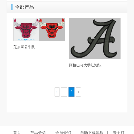
全部产品
芝加哥公牛队
阿拉巴马大学红潮队
‹
1
2
›
|
|
|
|
首页
产品分类
会员介绍
自助下载流程
来图打